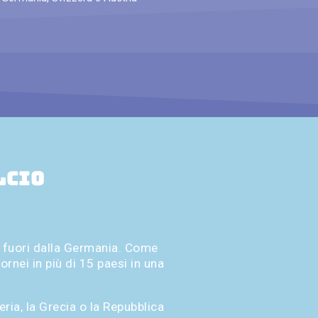
lcio
e fuori dalla Germania. Come
ornei in più di 15 paesi in una
ria, la Grecia o la Repubblica