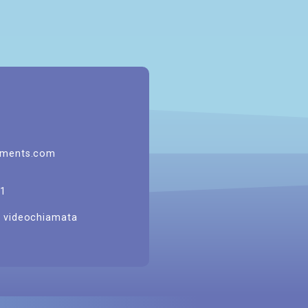
6
aments.com
51
 videochiamata