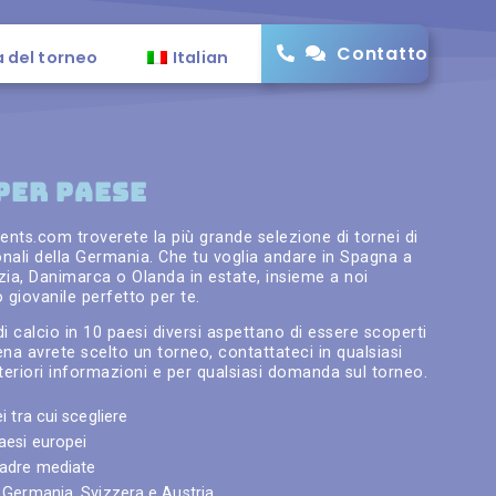
Contatto
a del torneo
Italian
PER PAESE
nts.com troverete la più grande selezione di tornei di
onali della Germania. Che tu voglia andare in Spagna a
ia, Danimarca o Olanda in estate, insieme a noi
o giovanile perfetto per te.
di calcio in 10 paesi diversi aspettano di essere scoperti
na avrete scelto un torneo, contattateci in qualsiasi
eriori informazioni e per qualsiasi domanda sul torneo.
i tra cui scegliere
paesi europei
uadre mediate
n Germania, Svizzera e Austria