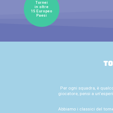
Tornei
in oltre
15 Europeo
Paesi
To
Per ogni squadra, è qualc
giocatore, pensi a un'esperi
Abbiamo i classici del torne