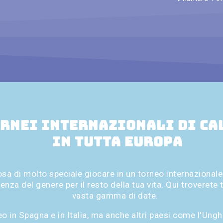
rnei internazionali di ca
in tutta Europa
osa di molto speciale giocare in un torneo internazional
enza del genere per il resto della tua vita. Qui troverete t
vasta gamma di date.
o in Spagna e in Italia, ma anche altri paesi come l'Unghe