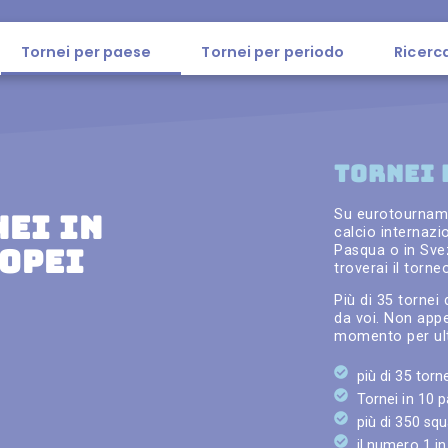
Tornei per paese
Tornei per periodo
Ricerc
TORNEI 
Su eurotourname
NEI IN
calcio internazi
Pasqua o in Svez
ROPEI
troverai il torne
Più di 35 tornei 
da voi. Non appe
momento per ult
più di 35 torne
Tornei in 10 
più di 350 sq
il numero 1 i