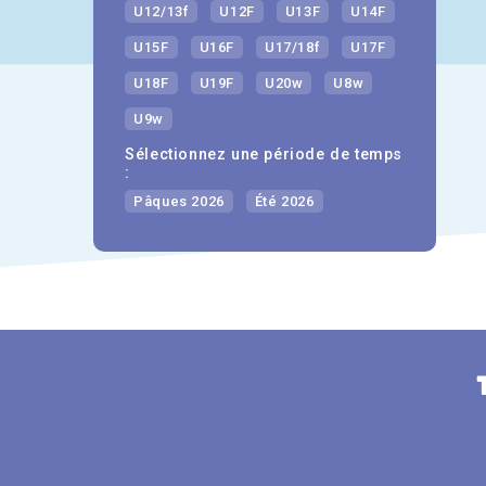
U12/13f
U12F
U13F
U14F
U15F
U16F
U17/18f
U17F
U18F
U19F
U20w
U8w
U9w
Sélectionnez une période de temps
:
Pâques 2026
Été 2026