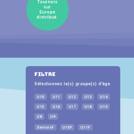
Tournois
sur
Europe
distribué.
filtre
Sélectionnez le(s) groupe(s) d'âge
:
U10
U11
U12
U13
U14
U15
U16
U17
U18
U19
U8
U9
SeniorsF
U10F
U11F