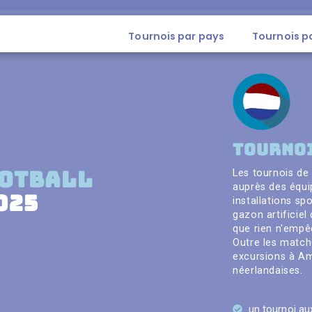
Tournois par pays
Tournois p
Tournoi
Les tournois de
ootball
auprès des équi
025
installations sp
gazon artificiel
que rien n'empê
Outre les match
excursions à Am
néerlandaises.
un tournoi au