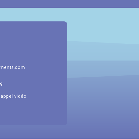
6
aments.com
49
appel vidéo