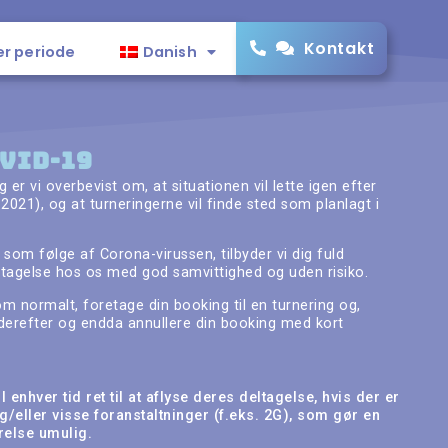
Kontakt
er periode
Danish
VID-19
er vi overbevist om, at situationen vil lette igen efter
2021), og at turneringerne vil finde sted som planlagt i
som følge af Corona-virussen, tilbyder vi dig fuld
deltagelse hos os med god samvittighed og uden risiko.
om normalt, foretage din booking til en turnering og,
 derefter og endda annullere din booking med kort
l enhver tid ret til at aflyse deres deltagelse, hvis der er
g/eller visse foranstaltninger (f.eks. 2G), som gør en
else umulig.