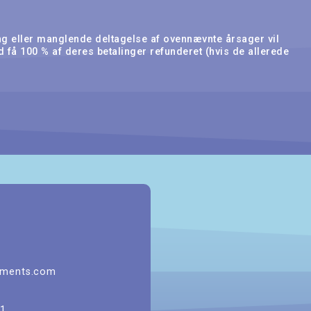
ning eller manglende deltagelse af ovennævnte årsager vil
d få 100 % af deres betalinger refunderet (hvis de allerede
6
aments.com
51