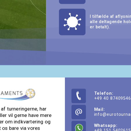
I tilfælde af aflys
alle deltagende hol
er betalt).
Telefon:
+49 40 8740954
n af turneringerne, har
Mail:
info@eurotourn
ler vil gerne have mere
er om indkvartering og
Whatsapp:
t os bare via vores
+49 151 540261