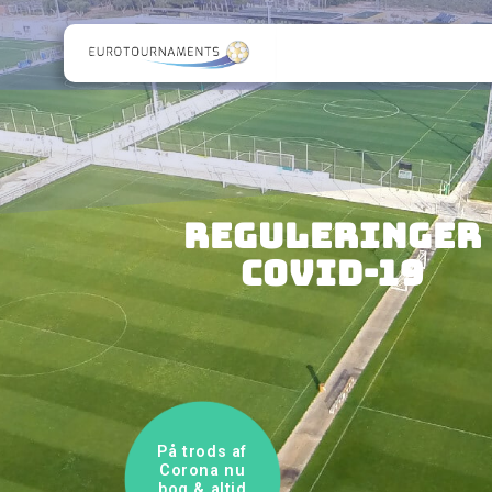
REGULERINGER
COVID-19
På trods af
Corona nu
bog & altid